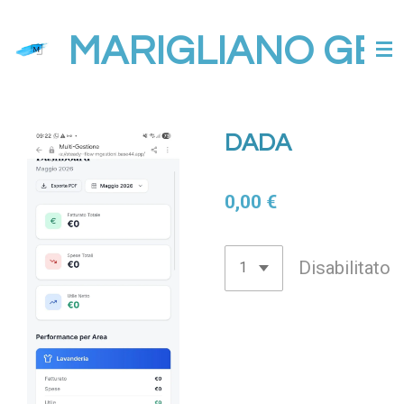
Vai
MARIGLIANO GES
al
contenuto
principale
DADA
0,00 €
Disabilitato