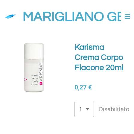
Vai
MARIGLIANO GES
al
contenuto
principale
Karisma
Crema Corpo
Flacone 20ml
0,27 €
Disabilitato